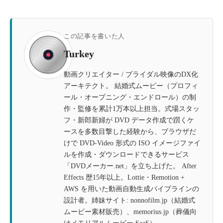
この記事を書いた人
Turkey
動画クリエイター / ブライダル映像のDX化
アーキテクト。 結婚式ムービー（プロフィ
ール・オープニング・エンドロール）の制
作・監修を累計1万本以上担当。式場スタッ
フ・新郎新婦が DVD データ作成で躓くケ
ースを多数目撃した経験から、ブラウザだ
けで DVD-Video 形式の ISO イメージファイ
ルを作成・ダウンロードできるサービス
「DVDメーカー.net」を立ち上げた。 After
Effects 歴15年以上。Lottie・Remotion +
AWS を用いた動画自動生成パイプラインの
設計者。姉妹サイト: nonnofilm.jp（結婚式
ムービー素材販売）、memorius.jp（葬儀向