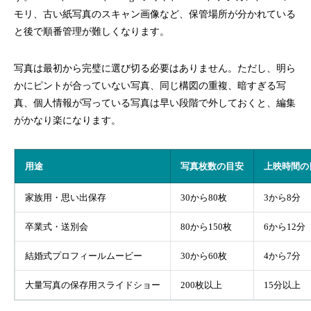
モリ、古い紙写真のスキャン画像など、保管場所が分かれている
と後で順番管理が難しくなります。
写真は最初から完璧に選び切る必要はありません。ただし、明ら
かにピントが合っていない写真、同じ構図の重複、暗すぎる写
真、個人情報が写っている写真は早い段階で外しておくと、編集
がかなり楽になります。
用途
写真枚数の目安
上映時間の
家族用・思い出保存
30から80枚
3から8分
卒業式・送別会
80から150枚
6から12分
結婚式プロフィールムービー
30から60枚
4から7分
大量写真の保存用スライドショー
200枚以上
15分以上