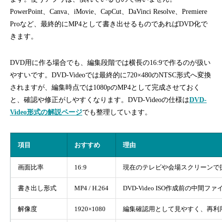
PowerPoint、Canva、iMovie、CapCut、DaVinci Resolve、Premiere
Proなど、最終的にMP4として書き出せるものであればDVD化で
きます。
DVD用に作る場合でも、編集段階では横長の16:9で作るのが扱い
やすいです。DVD-Videoでは最終的に720×480のNTSC形式へ変換
されますが、編集時点では1080pのMP4として完成させておく
と、確認や修正がしやすくなります。DVD-Videoの仕様は
DVD-
Video形式の解説ページ
でも整理しています。
項目
おすすめ
理由
画面比率
16:9
現在のテレビや会場スクリーンで
書き出し形式
MP4 / H.264
DVD-Video ISO作成前の中間
解像度
1920×1080
編集確認用として見やすく、再利