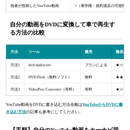
他者が投稿したYouTube動画
×（著作権・規約違反の可能性）
自分の動画をDVDに変換して車で再生す
る方法の比較
方法
ツール
費用
難易度
方法1
dvd-maker.net
プランによる
★☆☆
方法2
DVD Flick（無料ソフト）
無料
★★☆
方法3
VideoProc Converter（有料）
有料
★☆☆
YouTube動画をDVDに書き込む方法全般は
YouTubeからDVDに書
き込む方法
の記事も参考にしてください。