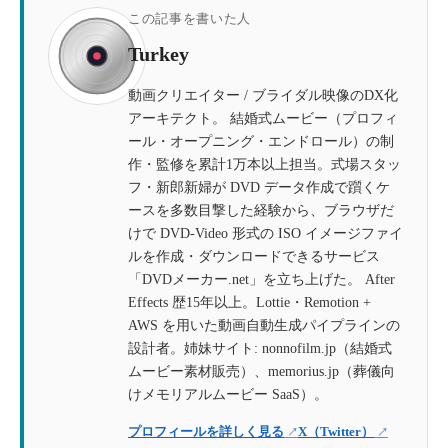
この記事を書いた人
Turkey
動画クリエイター / ブライダル映像のDX化
アーキテクト。 結婚式ムービー（プロフィ
ール・オープニング・エンドロール）の制
作・監修を累計1万本以上担当。式場スタッ
フ・新郎新婦が DVD データ作成で躓くケ
ースを多数目撃した経験から、ブラウザだ
けで DVD-Video 形式の ISO イメージファイ
ルを作成・ダウンロードできるサービス
「DVDメーカー.net」を立ち上げた。 After
Effects 歴15年以上。Lottie・Remotion +
AWS を用いた動画自動生成パイプラインの
設計者。姉妹サイト: nonnofilm.jp（結婚式
ムービー素材販売）、memorius.jp（葬儀向
けメモリアルムービー SaaS）。
プロフィールを詳しく見る
X（Twitter）