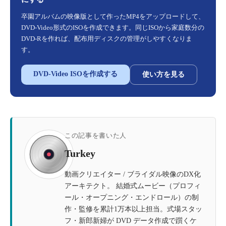
卒園アルバムの映像版として作ったMP4をアップロードして、
DVD-Video形式のISOを作成できます。同じISOから家庭数分の
DVD-Rを作れば、配布用ディスクの管理がしやすくなりま
す。
DVD-Video ISOを作成する
使い方を見る
この記事を書いた人
Turkey
動画クリエイター / ブライダル映像のDX化
アーキテクト。 結婚式ムービー（プロフィ
ール・オープニング・エンドロール）の制
作・監修を累計1万本以上担当。式場スタッ
フ・新郎新婦が DVD データ作成で躓くケ