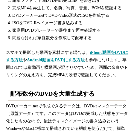
編集ソフトで卒園DVD用の完成MP4を書き出す
完成MP4を再生して、名前、写真、音量、BGMを確認する
DVDメーカー.netでDVD-Video形式のISOを作成する
ISOをDVD-Rへイメージ書き込みする
家庭用DVDプレーヤーで最後まで再生確認する
問題なければ家庭数分を作成して配布する
スマホで撮影した動画を素材にする場合は、
iPhone動画をDVDに
する方法
や
Android動画をDVDにする方法
も参考になります。卒
園DVDでは縦動画と横動画が混ざりやすいため、画面の余白やト
リミングの見え方を、完成MP4の段階で確認してください。
配布数分のDVDを大量生成する
DVDメーカー.netで作成できるデータは、DVDのマスターデータ
（原盤データ）です。このデータはDVDの完成した状態をデータ
化したものなので、後はディスクイメージの書き込みという
WindowsやMacに標準で搭載されている機能を使うだけで、簡単