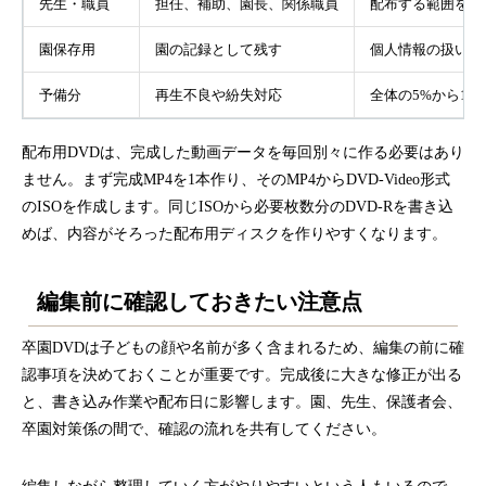
先生・職員
担任、補助、園長、関係職員
配布する範囲を園
園保存用
園の記録として残す
個人情報の扱いを
予備分
再生不良や紛失対応
全体の5%から10
配布用DVDは、完成した動画データを毎回別々に作る必要はあり
ません。まず完成MP4を1本作り、そのMP4からDVD-Video形式
のISOを作成します。同じISOから必要枚数分のDVD-Rを書き込
めば、内容がそろった配布用ディスクを作りやすくなります。
編集前に確認しておきたい注意点
卒園DVDは子どもの顔や名前が多く含まれるため、編集の前に確
認事項を決めておくことが重要です。完成後に大きな修正が出る
と、書き込み作業や配布日に影響します。園、先生、保護者会、
卒園対策係の間で、確認の流れを共有してください。