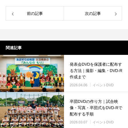
前の記事
次の記事
関連記事
発表会DVDを保護者に配布す
る方法｜撮影・編集・DVD-R
作成まで
2026.04.06
イベントDVD
卒団DVDの作り方｜試合映
像・写真・卒団式をDVD-Rで
配布する手順
2026.03.07
イベントDVD