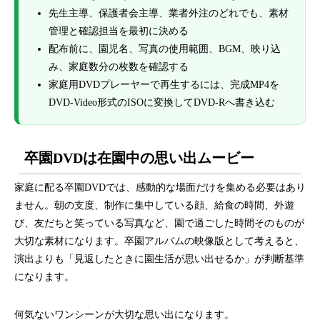
先生主導、保護者会主導、業者外注のどれでも、素材
管理と確認担当を最初に決める
配布前に、園児名、写真の使用範囲、BGM、映り込
み、家庭数分の枚数を確認する
家庭用DVDプレーヤーで再生するには、完成MP4を
DVD-Video形式のISOに変換してDVD-Rへ書き込む
卒園DVDは在園中の思い出ムービー
家庭に配る卒園DVDでは、感動的な場面だけを集める必要はあり
ません。朝の支度、制作に集中している顔、給食の時間、外遊
び、友だちと笑っている写真など、園で過ごした時間そのものが
大切な素材になります。卒園アルバムの映像版として考えると、
演出よりも「見返したときに園生活が思い出せるか」が判断基準
になります。
何気ないワンシーンが大切な思い出になります。